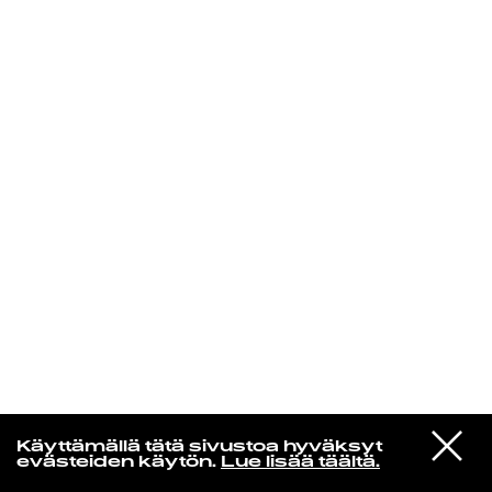
KIRJAUDU SISÄÄN
Radio Helsingin aamut
VIESTI
Elliott Smith
Käyttämällä tätä sivustoa hyväksyt
STUDIOON
Happiness [Single Version]
evästeiden käytön.
Lue lisää täältä.