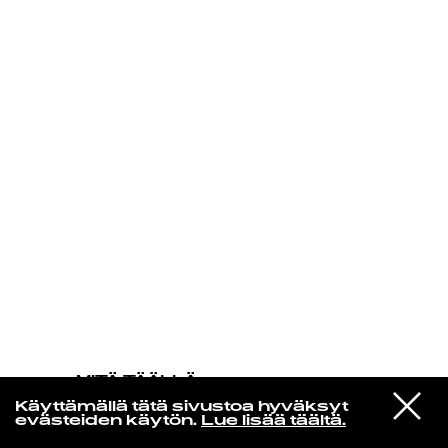
KIRJAUDU SISÄÄN
MITÄ TÄÄLLÄ
TAPAHTUU
VIESTI
Panda Bear & Sonic Boom
Käyttämällä tätä sivustoa hyväksyt
STUDIOON
Be the bridge
evästeiden käytön.
Lue lisää täältä.