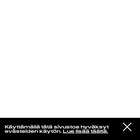
KIRJAUDU SISÄÄN
De Räp Radio Show
VIESTI
Mariya Takeuchi
Käyttämällä tätä sivustoa hyväksyt
STUDIOON
シェットランドに頬をうずめて
evästeiden käytön.
Lue lisää täältä.