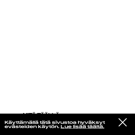
KIRJAUDU SISÄÄN
MITÄ TÄÄLLÄ
TAPAHTUU
VIESTI
John Coltrane
Käyttämällä tätä sivustoa hyväksyt
STUDIOON
Spiral
evästeiden käytön.
Lue lisää täältä.