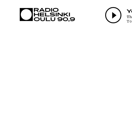
AJANKOHTAI
Y
T
Y
OHJELMAT
TEKIJÄT
ON-DEMAND
PODCAST
MAINOSTA