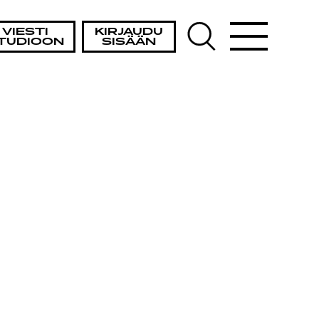
VIESTI
KIRJAUDU
TUDIOON
SISÄÄN