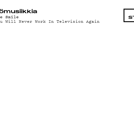
STA
ö­mu­siik­kia
he Smile
S
ou Will Never Work In Television Again