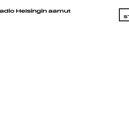
STA
adio Helsingin aamut
S