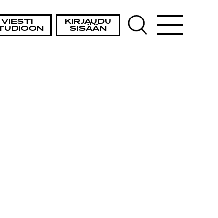
VIESTI
KIRJAUDU
TUDIOON
SISÄÄN