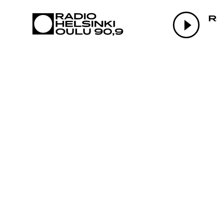
AJANKOHTAI
R
OHJELMAT
TEKIJÄT
ON-DEMAND
PODCAST
MAINOSTA