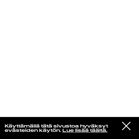
KIRJAUDU SISÄÄN
Laura Friman
VIESTI
The Cure
Käyttämällä tätä sivustoa hyväksyt
STUDIOON
Lullaby
evästeiden käytön.
Lue lisää täältä.