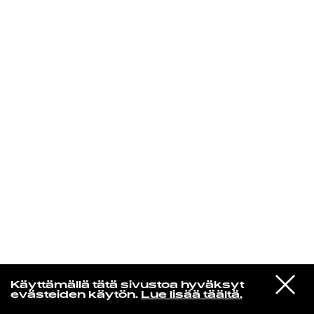
KIRJAUDU SISÄÄN
Niklas Aaltio
VIESTI
Frederik Valentin
Käyttämällä tätä sivustoa hyväksyt
STUDIOON
CITYLIGHT
evästeiden käytön.
Lue lisää täältä.