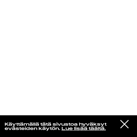
KIRJAUDU SISÄÄN
Edu Kehäkettunen
VIESTI
Glen Hansard
Käyttämällä tätä sivustoa hyväksyt
STUDIOON
Leave a Light
evästeiden käytön.
Lue lisää täältä.