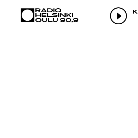
AJANKOHTAI
K
OHJELMAT
TEKIJÄT
ON-DEMAND
PODCAST
MAINOSTA