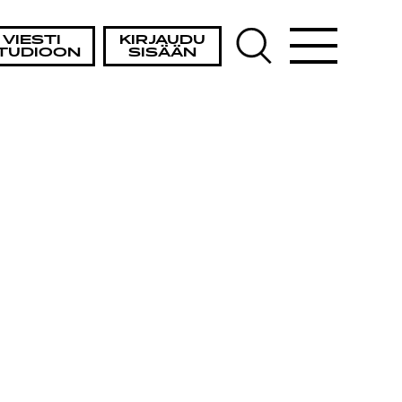
VIESTI
KIRJAUDU
TUDIOON
SISÄÄN