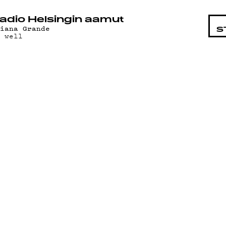
STA
adio Helsingin aamut
riana Grande
S
h well