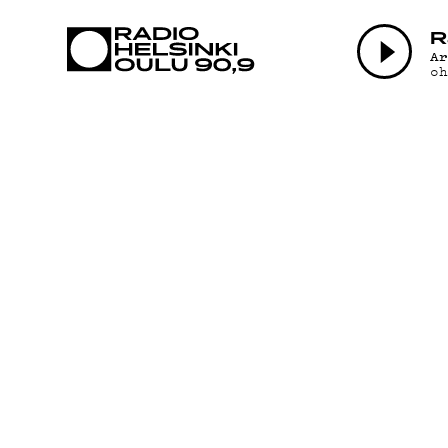
AJANKOHTAI
R
A
o
OHJELMAT
TEKIJÄT
ON-DEMAND
PODCAST
MAINOSTA