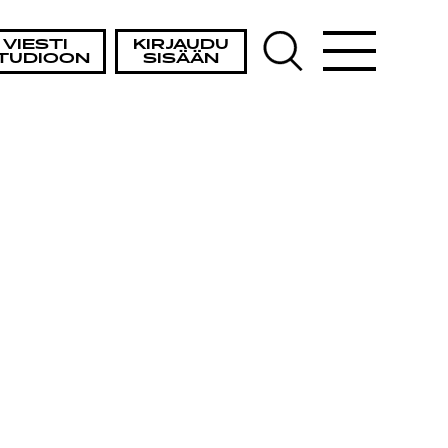
VIESTI
KIRJAUDU
TUDIOON
SISÄÄN