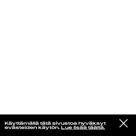
KIRJAUDU SISÄÄN
Yö­mu­siik­kia
VIESTI
Wigwam
Käyttämällä tätä sivustoa hyväksyt
STUDIOON
Greasy Kid’s Stuff (Remastered)
evästeiden käytön.
Lue lisää täältä.