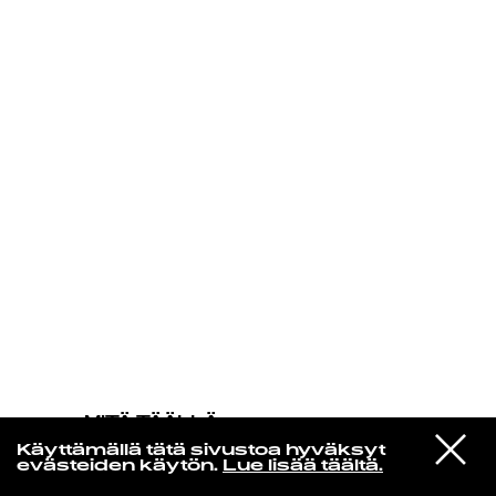
KIRJAUDU SISÄÄN
MITÄ TÄÄLLÄ
TAPAHTUU
VIESTI
Cate Le Bon
Käyttämällä tätä sivustoa hyväksyt
STUDIOON
Mothers of Riches
evästeiden käytön.
Lue lisää täältä.