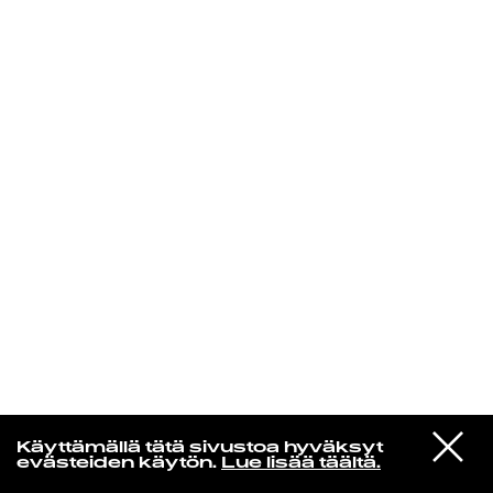
KIRJAUDU SISÄÄN
Espresso martini
VIESTI
Kali Uchis
Käyttämällä tätä sivustoa hyväksyt
STUDIOON
I Wish You Roses
evästeiden käytön.
Lue lisää täältä.