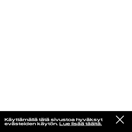
KIRJAUDU SISÄÄN
Jazz kiinnostaa
VIESTI
Florence Adooni
Käyttämällä tätä sivustoa hyväksyt
STUDIOON
Mam Pe'ela Su'ure
evästeiden käytön.
Lue lisää täältä.