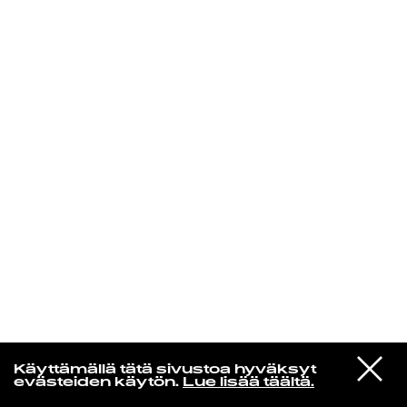
KIRJAUDU SISÄÄN
Edu Kehäkettunen
VIESTI
Glen Hansard
Käyttämällä tätä sivustoa hyväksyt
STUDIOON
Leave a Light
evästeiden käytön.
Lue lisää täältä.