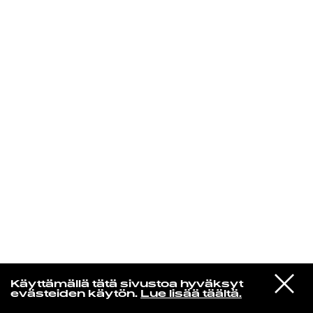
KIRJAUDU SISÄÄN
Edu Kehäkettunen
VIESTI
Glen Hansard
Käyttämällä tätä sivustoa hyväksyt
STUDIOON
Leave a Light
evästeiden käytön.
Lue lisää täältä.