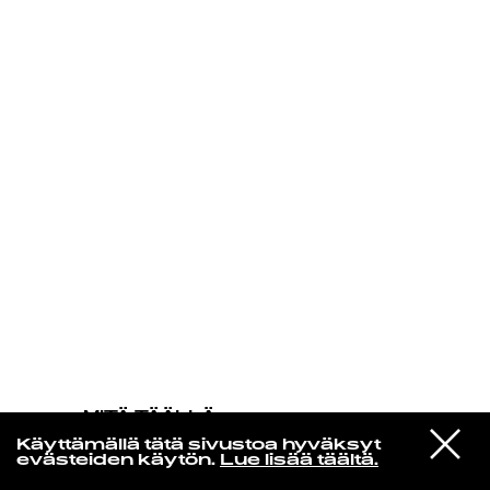
KIRJAUDU SISÄÄN
MITÄ TÄÄLLÄ
TAPAHTUU
VIESTI
The Durutti Column
Käyttämällä tätä sivustoa hyväksyt
STUDIOON
Without Mercy 1
evästeiden käytön.
Lue lisää täältä.