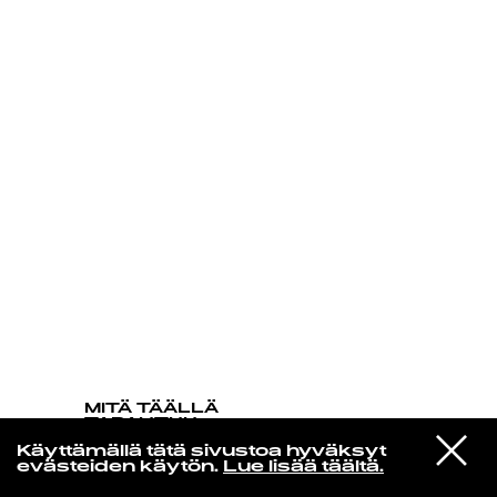
KIRJAUDU SISÄÄN
MITÄ TÄÄLLÄ
TAPAHTUU
Everything Is Recorded
VIESTI
Käyttämällä tätä sivustoa hyväksyt
feat. Samantha Morton and
STUDIOON
Alabaster De Plume - You Were
evästeiden käytön.
Lue lisää täältä.
Smiling