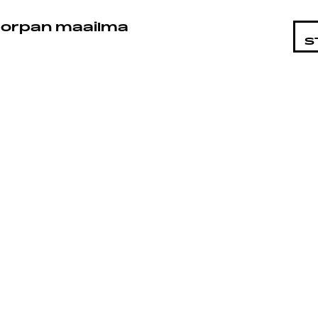
STA
orpan maailma
S