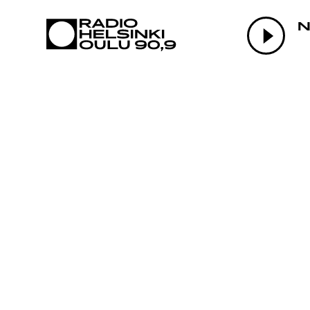
AJANKOHTAI
N
OHJELMAT
TEKIJÄT
ON-DEMAND
PODCAST
MAINOSTA