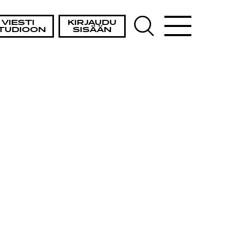
VIESTI
KIRJAUDU
TUDIOON
SISÄÄN