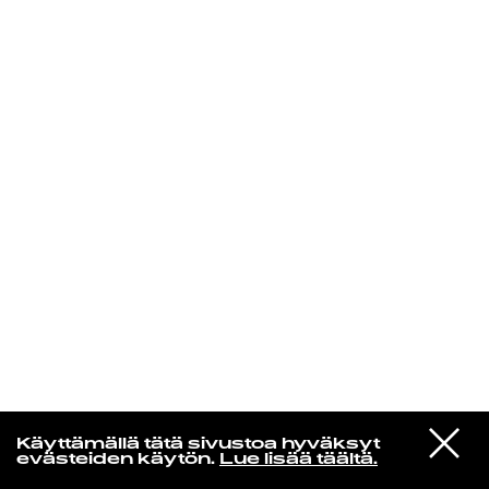
KIRJAUDU SISÄÄN
Yö­mu­siik­kia
VIESTI
Daft Punk
Käyttämällä tätä sivustoa hyväksyt
STUDIOON
Motherboard
evästeiden käytön.
Lue lisää täältä.