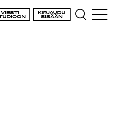
VIESTI
KIRJAUDU
TUDIOON
SISÄÄN