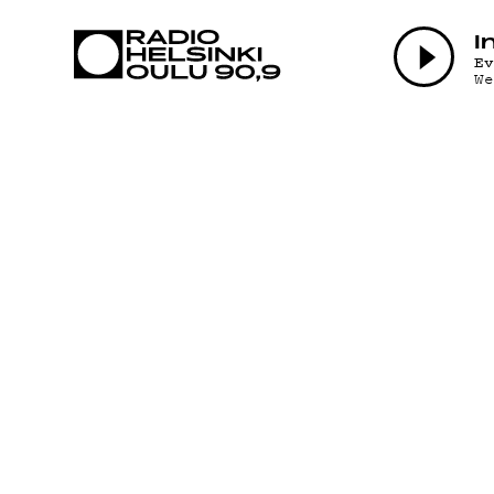
AJANKOHTAI
I
E
W
OHJELMAT
TEKIJÄT
ON-DEMAND
PODCAST
MAINOSTA