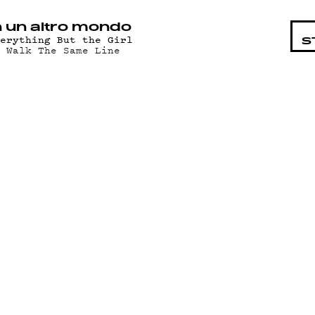
STA
n un altro mondo
verything But the Girl
S
e Walk The Same Line