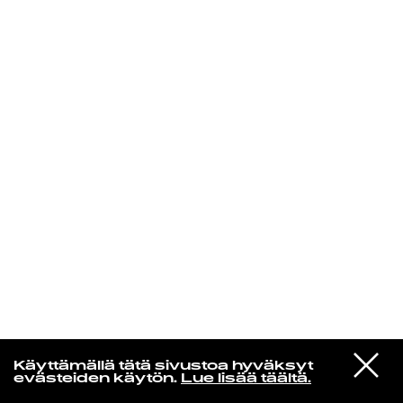
KIRJAUDU SISÄÄN
Yö­mu­siik­kia
VIESTI
Tuomari Nurmio & Viides Kolonna
Käyttämällä tätä sivustoa hyväksyt
STUDIOON
Hotelli Voodoo
evästeiden käytön.
Lue lisää täältä.