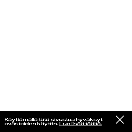
KIRJAUDU SISÄÄN
Espresso martini
VIESTI
Karol G
Käyttämällä tätä sivustoa hyväksyt
STUDIOON
Cuando Me Muera Te Olvido
evästeiden käytön.
Lue lisää täältä.