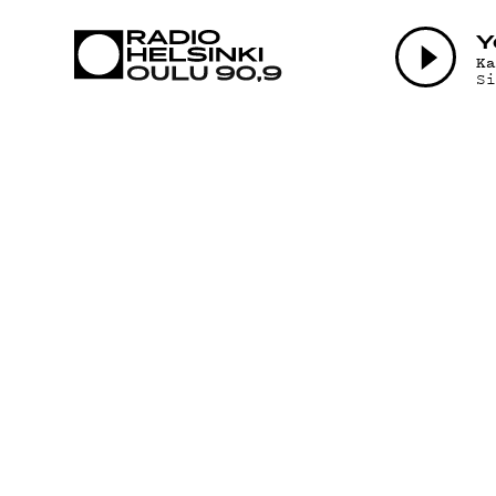
AJANKOHTAI
Y
K
S
OHJELMAT
TEKIJÄT
ON-DEMAND
PODCAST
MAINOSTA