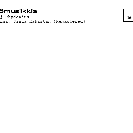
STA
ö­mu­siik­kia
aj Chydenius
S
inua, Sinua Rakastan (Remastered)