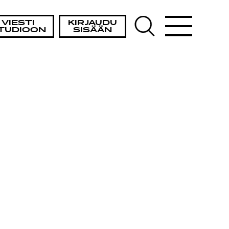
VIESTI
KIRJAUDU
TUDIOON
SISÄÄN