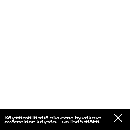
KIRJAUDU SISÄÄN
Radio Helsingin aamut
VIESTI
The Durutti Column
Käyttämällä tätä sivustoa hyväksyt
STUDIOON
Time Present and Time Past
evästeiden käytön.
Lue lisää täältä.