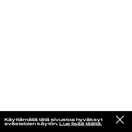
KIRJAUDU SISÄÄN
VIESTI
Rakkaudesta
Käyttämällä tätä sivustoa hyväksyt
STUDIOON
evästeiden käytön.
Lue lisää täältä.