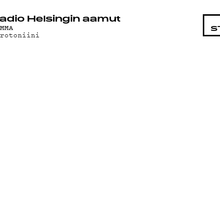
STA
adio Helsingin aamut
AMMA
S
erotoniini