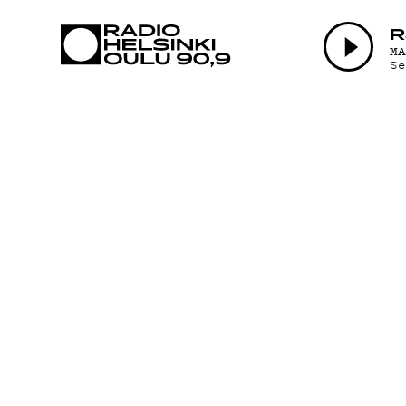
AJANKOHTAI
R
M
S
OHJELMAT
TEKIJÄT
ON-DEMAND
PODCAST
MAINOSTA