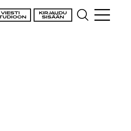
VIESTI
KIRJAUDU
TUDIOON
SISÄÄN