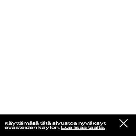
KIRJAUDU SISÄÄN
VIESTI
Rakkaudesta
Käyttämällä tätä sivustoa hyväksyt
STUDIOON
evästeiden käytön.
Lue lisää täältä.