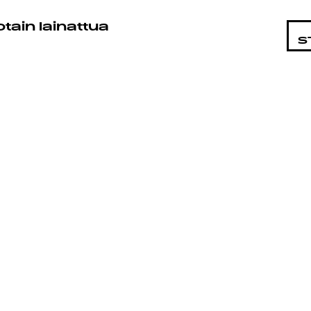
STA
otain lainattua
S