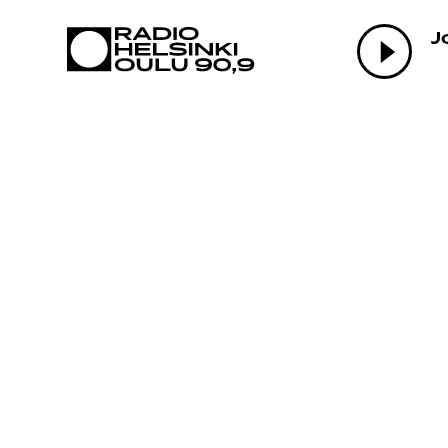
AJANKOHTAI
J
OHJELMAT
TEKIJÄT
ON-DEMAND
PODCAST
MAINOSTA