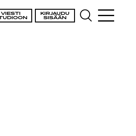
VIESTI
KIRJAUDU
TUDIOON
SISÄÄN