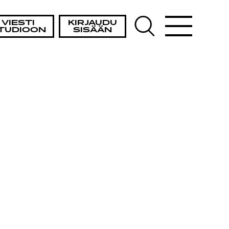
VIESTI
KIRJAUDU
TUDIOON
SISÄÄN