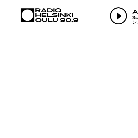
AJANKOHTAI
A
M
シ
OHJELMAT
TEKIJÄT
ON-DEMAND
PODCAST
MAINOSTA