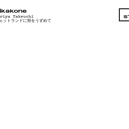
STA
ikakone
ariya Takeuchi
S
ェットランドに頬をうずめて