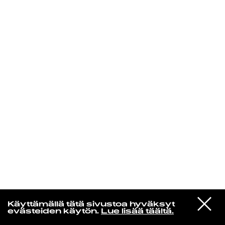
KIRJAUDU SISÄÄN
Edu Kehäkettunen
VIESTI
Glen Hansard
Käyttämällä tätä sivustoa hyväksyt
STUDIOON
Leave a Light
evästeiden käytön.
Lue lisää täältä.