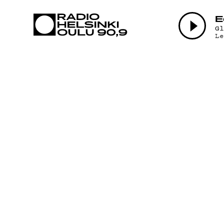
AJANKOHTAI
E
G
L
OHJELMAT
TEKIJÄT
ON-DEMAND
PODCAST
MAINOSTA