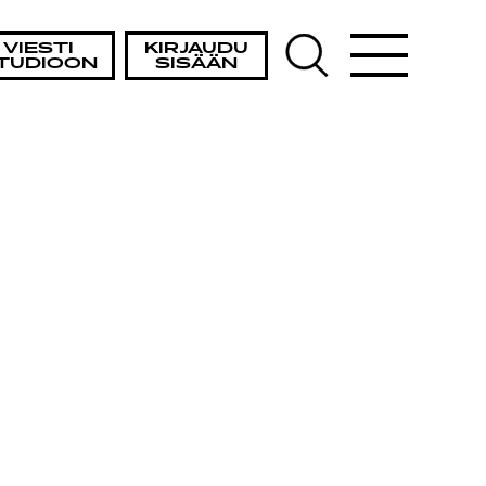
VIESTI
KIRJAUDU
TUDIOON
SISÄÄN