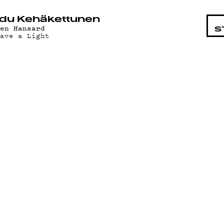
STA
du Kehäkettunen
len Hansard
S
eave a Light