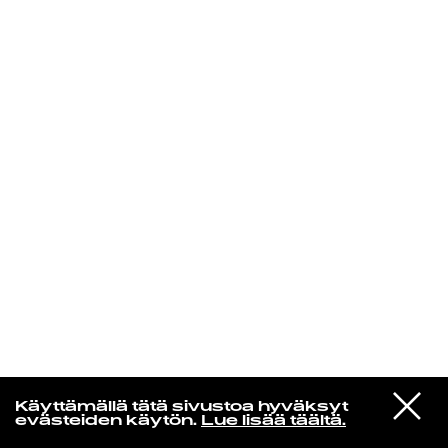
KIRJAUDU SISÄÄN
Laura Friman
VIESTI
louna0nline
Käyttämällä tätä sivustoa hyväksyt
STUDIOON
kevät tulee kun sä palaat
evästeiden käytön.
Lue lisää täältä.