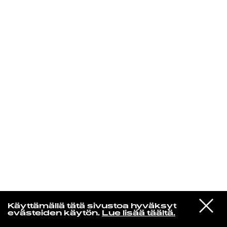
KIRJAUDU SISÄÄN
Yö­mu­siik­kia
VIESTI
Kristiina Halkola
Käyttämällä tätä sivustoa hyväksyt
STUDIOON
En valinnut asiaa
evästeiden käytön.
Lue lisää täältä.