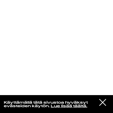
KIRJAUDU SISÄÄN
Radio Helsingin aamut
VIESTI
Soccer Mommy
Käyttämällä tätä sivustoa hyväksyt
STUDIOON
Soak Up The Sun
evästeiden käytön.
Lue lisää täältä.