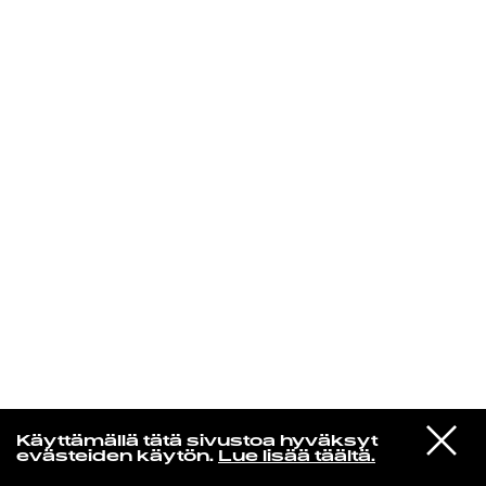
KIRJAUDU SISÄÄN
Niklas Aaltio
VIESTI
Chelsea Wolfe
Käyttämällä tätä sivustoa hyväksyt
STUDIOON
Dusk
evästeiden käytön.
Lue lisää täältä.