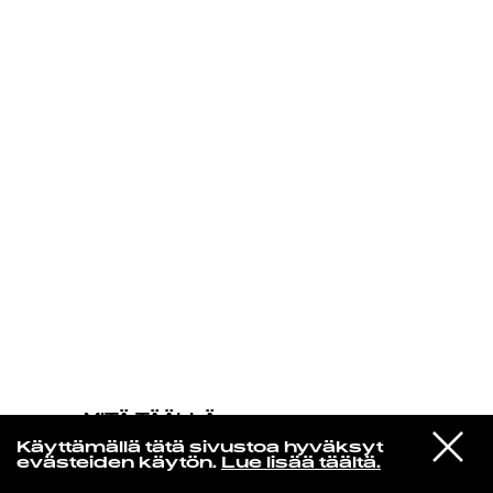
KIRJAUDU SISÄÄN
MITÄ TÄÄLLÄ
TAPAHTUU
VIESTI
Miynt
Käyttämällä tätä sivustoa hyväksyt
STUDIOON
Data Life
evästeiden käytön.
Lue lisää täältä.