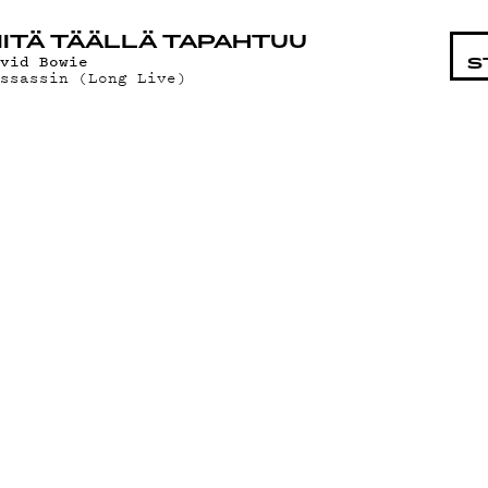
STA
ITÄ TÄÄLLÄ TAPAHTUU
avid Bowie
S
assassin (Long Live)