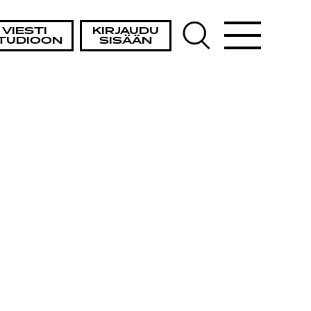
VIESTI
KIRJAUDU
TUDIOON
SISÄÄN