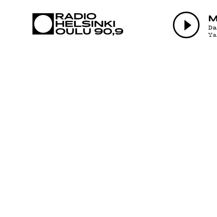
AJANKOHTAI
M
D
Y
OHJELMAT
TEKIJÄT
ON-DEMAND
PODCAST
MAINOSTA