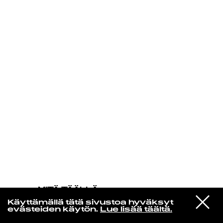
KIRJAUDU SISÄÄN
MITÄ TÄÄLLÄ
TAPAHTUU
VIESTI
Makoto Matsushita
Käyttämällä tätä sivustoa hyväksyt
STUDIOON
One Hot Love (2018 Remaster)
evästeiden käytön.
Lue lisää täältä.