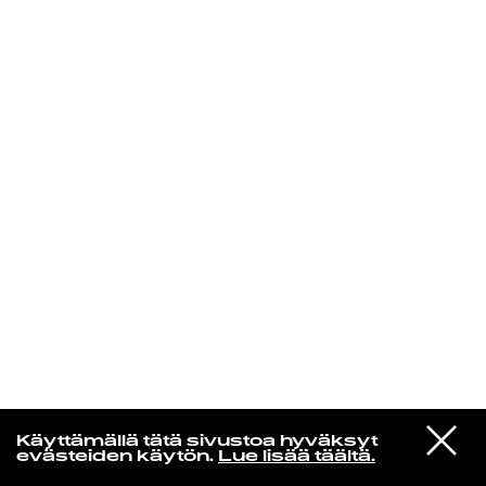
KIRJAUDU SISÄÄN
Yö­mu­siik­kia
VIESTI
Donovan
Käyttämällä tätä sivustoa hyväksyt
STUDIOON
Celeste
evästeiden käytön.
Lue lisää täältä.