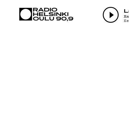
AJANKOHTAI
L
X
Ke
OHJELMAT
TEKIJÄT
ON-DEMAND
PODCAST
MAINOSTA