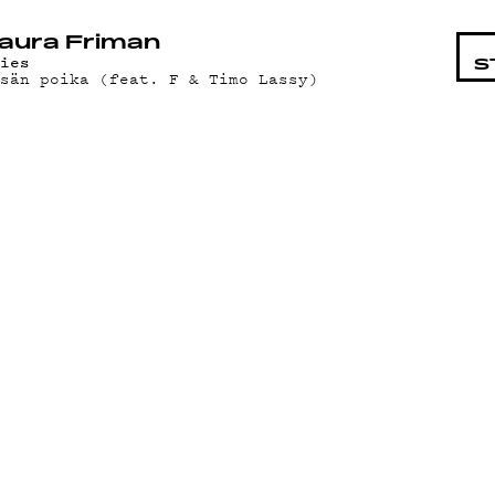
STA
aura Friman
mies
S
sän poika (feat. F & Timo Lassy)