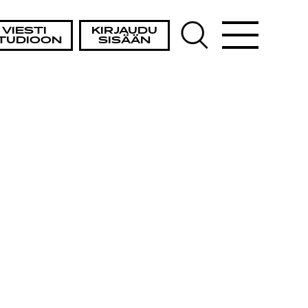
VIESTI
KIRJAUDU
TUDIOON
SISÄÄN