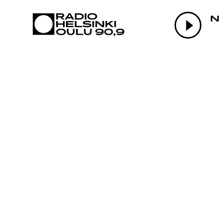
AJANKOHTAI
N
OHJELMAT
TEKIJÄT
ON-DEMAND
PODCAST
MAINOSTA