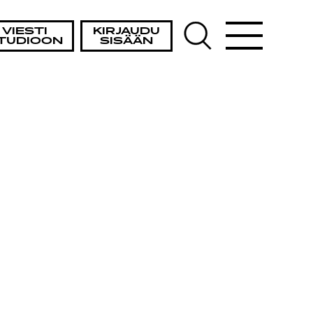
VIESTI
KIRJAUDU
TUDIOON
SISÄÄN