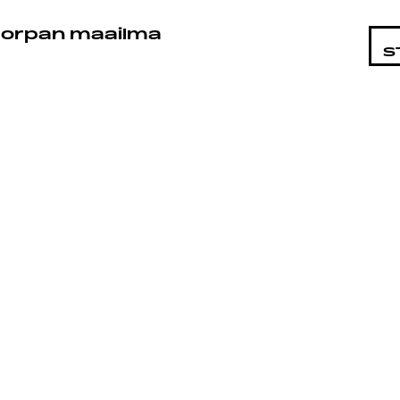
STA
orpan maailma
S