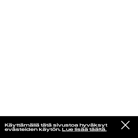
KIRJAUDU SISÄÄN
Yö­mu­siik­kia
VIESTI
Aldous Harding
Käyttämällä tätä sivustoa hyväksyt
STUDIOON
Fever
evästeiden käytön.
Lue lisää täältä.