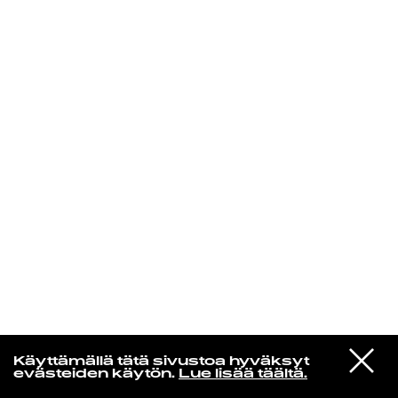
KIRJAUDU SISÄÄN
Edu Kehäkettunen
VIESTI
Mariya Takeuchi
Käyttämällä tätä sivustoa hyväksyt
STUDIOON
シェットランドに頬をうずめて
evästeiden käytön.
Lue lisää täältä.