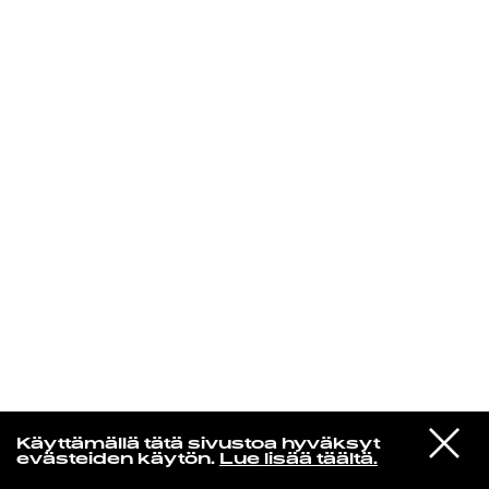
KIRJAUDU SISÄÄN
Laura Friman
VIESTI
Eartheater
Käyttämällä tätä sivustoa hyväksyt
STUDIOON
Favorite
evästeiden käytön.
Lue lisää täältä.