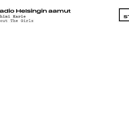
STA
adio Helsingin aamut
ahimi Karie
S
bout The Girls