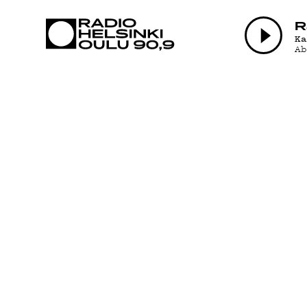
AJANKOHTAI
R
K
A
OHJELMAT
TEKIJÄT
ON-DEMAND
PODCAST
MAINOSTA