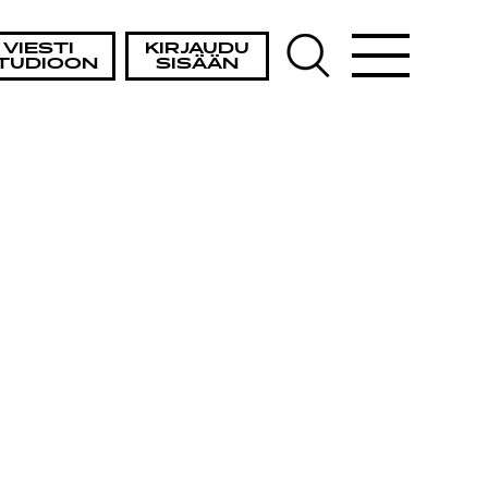
VIESTI
KIRJAUDU
TUDIOON
SISÄÄN