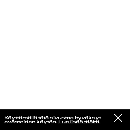
KIRJAUDU SISÄÄN
Edu Kehäkettunen
VIESTI
Glen Hansard
Käyttämällä tätä sivustoa hyväksyt
STUDIOON
Leave a Light
evästeiden käytön.
Lue lisää täältä.