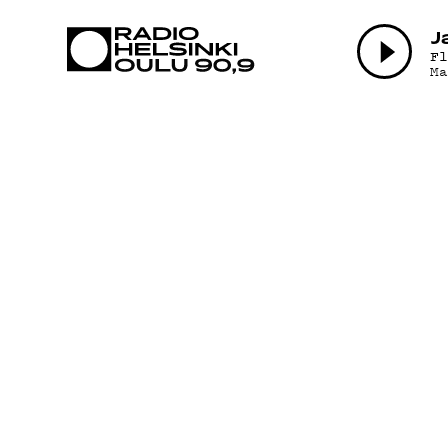
AJANKOHTAI
J
F
M
OHJELMAT
TEKIJÄT
ON-DEMAND
PODCAST
MAINOSTA