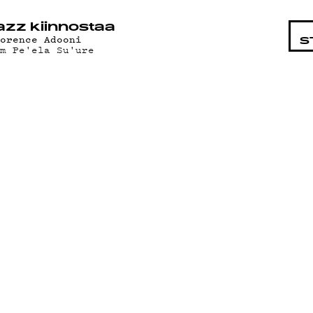
STA
azz kiinnostaa
lorence Adooni
S
am Pe'ela Su'ure