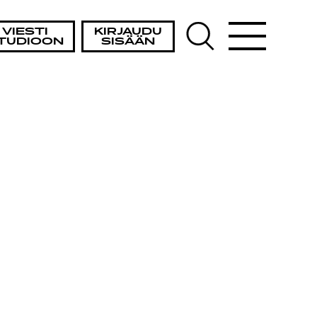
VIESTI
KIRJAUDU
TUDIOON
SISÄÄN