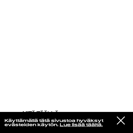
KIRJAUDU SISÄÄN
MITÄ TÄÄLLÄ
TAPAHTUU
VIESTI
A Tribe Called Quest
Käyttämällä tätä sivustoa hyväksyt
STUDIOON
Bonita Applebum (Why Edit)
evästeiden käytön.
Lue lisää täältä.